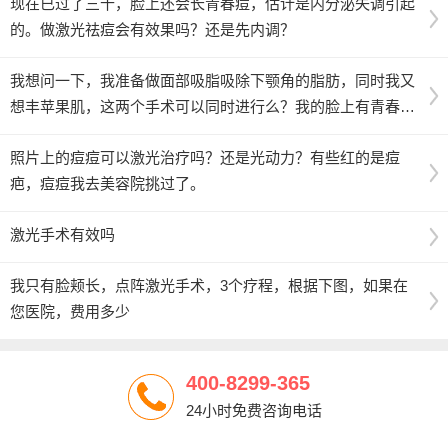
现在已过了三十，脸上还会长青春痘，估计是内分泌失调引起
的。做激光祛痘会有效果吗？还是先内调？
我想问一下，我准备做面部吸脂吸除下颚角的脂肪，同时我又
想丰苹果肌，这两个手术可以同时进行么？我的脸上有青春痘
和痘印，准备激光去除，那么在这期间我可以进行其他整形手
照片上的痘痘可以激光治疗吗？还是光动力？有些红的是痘
术吗？
疤，痘痘我去美容院挑过了。
激光手术有效吗
我只有脸颊长，点阵激光手术，3个疗程，根据下图，如果在
您医院，费用多少
400-8299-365
24小时免费咨询电话