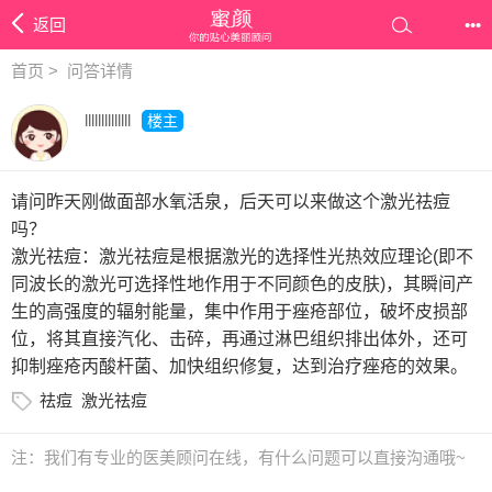
返回
•••
首页
>
问答详情
llllllllllllll
楼主
请问昨天刚做面部水氧活泉，后天可以来做这个激光祛痘
吗？
激光祛痘：激光祛痘是根据激光的选择性光热效应理论(即不
同波长的激光可选择性地作用于不同颜色的皮肤)，其瞬间产
生的高强度的辐射能量，集中作用于痤疮部位，破坏皮损部
位，将其直接汽化、击碎，再通过淋巴组织排出体外，还可
抑制痤疮丙酸杆菌、加快组织修复，达到治疗痤疮的效果。
祛痘
激光祛痘
注：我们有专业的医美顾问在线，有什么问题可以直接沟通哦~