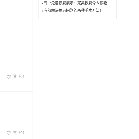
专业兔唇修复展示：完美恢复令人惊艳
有效解决兔唇问题的两种手术方法！
赞（0）
赞（0）