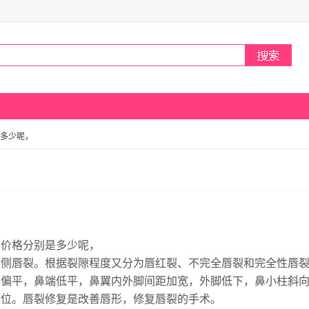
多少呢，
，价格分别是多少呢，
双侧唇裂。根据裂隙程度又分为唇红裂、不完全唇裂和完全性唇
翼偏平，鼻端低平，鼻翼内外脚间距加宽，外脚低下，鼻小柱斜
错位。唇裂修复是改善唇形，修复唇裂的手术。