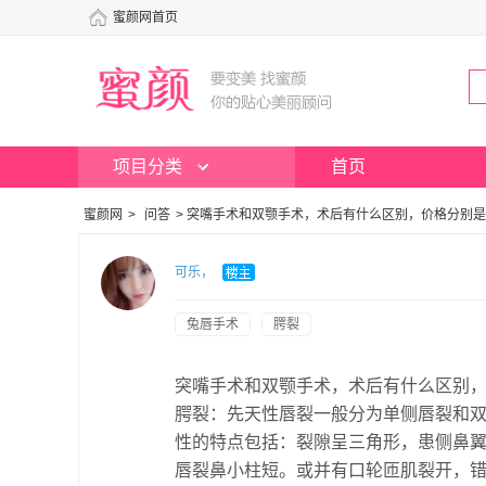
蜜颜网首页
项目分类
首页
蜜颜网
>
问答
>
突嘴手术和双颚手术，术后有什么区别，价格分别是
可乐，
兔唇手术
腭裂
突嘴手术和双颚手术，术后有什么区别
腭裂：先天性唇裂一般分为单侧唇裂和
性的特点包括：裂隙呈三角形，患侧鼻
唇裂鼻小柱短。或并有口轮匝肌裂开，