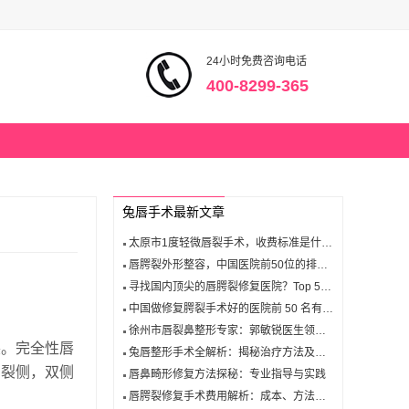
24小时免费咨询电话
400-8299-365
兔唇手术最新文章
太原市1度轻微唇裂手术，收费标准是什么？最新费用清单揭晓！
唇腭裂外形整容，中国医院前50位的排行榜新鲜出炉，你选对了吗？
寻找国内顶尖的唇腭裂修复医院？Top 50强榜单中哪家最值得信赖？
中国做修复腭裂手术好的医院前 50 名有哪些？
徐州市唇裂鼻整形专家：郭敏锐医生领衔的顶尖医生推荐！
裂。完全性唇
兔唇整形手术全解析：揭秘治疗方法及恢复过程！
向裂侧，双侧
唇鼻畸形修复方法探秘：专业指导与实践
唇腭裂修复手术费用解析：成本、方法、医院选择