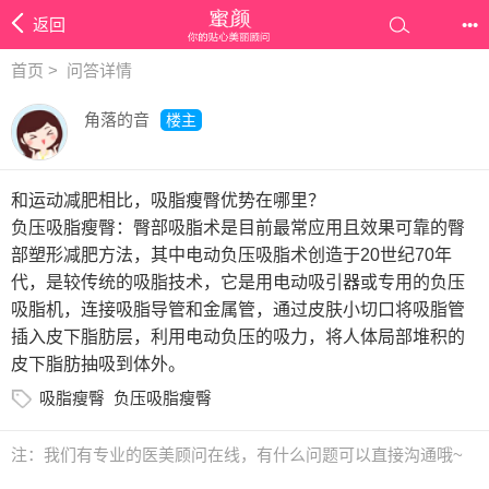
返回
•••
首页
>
问答详情
角落的音
楼主
和运动减肥相比，吸脂瘦臀优势在哪里？
负压吸脂瘦臀：臀部吸脂术是目前最常应用且效果可靠的臀
部塑形减肥方法，其中电动负压吸脂术创造于20世纪70年
代，是较传统的吸脂技术，它是用电动吸引器或专用的负压
吸脂机，连接吸脂导管和金属管，通过皮肤小切口将吸脂管
插入皮下脂肪层，利用电动负压的吸力，将人体局部堆积的
皮下脂肪抽吸到体外。
吸脂瘦臀
负压吸脂瘦臀
注：我们有专业的医美顾问在线，有什么问题可以直接沟通哦~