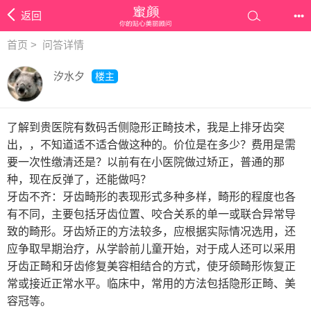
返回
•••
首页
>
问答详情
汐水夕
楼主
了解到贵医院有数码舌侧隐形正畸技术，我是上排牙齿突
出，，不知道适不适合做这种的。价位是在多少？费用是需
要一次性缴清还是？以前有在小医院做过矫正，普通的那
种，现在反弹了，还能做吗？
牙齿不齐：牙齿畸形的表现形式多种多样，畸形的程度也各
有不同，主要包括牙齿位置、咬合关系的单一或联合异常导
致的畸形。牙齿矫正的方法较多，应根据实际情况选用，还
应争取早期治疗，从学龄前儿童开始，对于成人还可以采用
牙齿正畸和牙齿修复美容相结合的方式，使牙颌畸形恢复正
常或接近正常水平。临床中，常用的方法包括隐形正畸、美
容冠等。