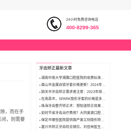
24小时免费咨询电话
400-8299-365
牙齿矫正最新文章
湖南中南大学湘雅口腔医院的收费标准合理吗？2024年患者评价如何？
眉山市金属自锁牙套价格更新！2024年美国奥美科牙套费用会是多少？
韶关市牙齿矫正需求者注意：2023年排名前六的整形医院有哪些独特优势？
在南昌市，SPARK隐形牙套的价格是多少？一文告诉你！
珠海牙齿整齐矫正术：想知道矫正效果能持续多久吗？
间隙，而在手
如何节省牙齿治疗费用？大同美源口腔医院全面费用明细助你一臂之力！
关闭，则需要
保定市哪些医院提供国产美立刻隐形矫正服务？效果如何？
嘉兴市矫正牙齿咬合错位，刘佳林医生的收费真的不贵吗？了解他的专业优势！