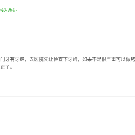
接沟通哦~
下门牙有牙缝，去医院先让检查下牙齿，如果不是很严重可以做
矫正了。