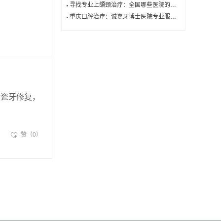
寻找专业上颌颈治疗：全国哪些医院的整形效果最令人满意？
重庆口腔治疗：诚嘉牙博士医院专业服务一览
烤瓷牙修复，
赞（0）