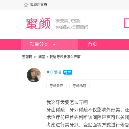
蜜颜网首页
项目分类
首页
蜜颜网
>
问答
>
我这牙齿要怎么弄啊
◆◇ 灡透
牙齿矫正
牙齿稀疏
我这牙齿要怎么弄啊
牙齿稀疏：牙列稀疏不仅影响外形美，
术治疗前应首先判断该间隙是否可以关闭
考虑进行美牙冠、瓷贴面等方式进行修复