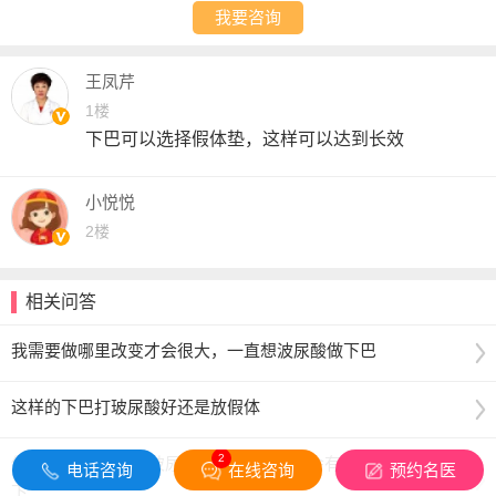
我要咨询
王凤芹
1楼
下巴可以选择假体垫，这样可以达到长效
小悦悦
2楼
相关问答
我需要做哪里改变才会很大，一直想波尿酸做下巴
这样的下巴打玻尿酸好还是放假体
2
你好,第一次想注射玻尿酸丰下巴,0.5毫升会有效果吗,想先体验
电话咨询
在线咨询
预约名医
下,