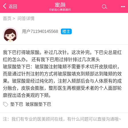
返回
•••
首页
>
问答详情
用户711940145568
楼主
我下巴打得玻尿酸。补过几次针。这次补完。下巴尖总是红
红的怎么办。 还有我下巴用过排针排过几次黑头
玻尿酸垫下巴：玻尿酸注射隆颏不需要手术切开皮肤组织，
而是通过针剂注射的方式将玻尿酸填充到颏部达到隆颏的效
果。玻尿酸是经过纯化的，注射入颏部后会与人体原有的成
分融合，皮肤会膨胀，整形医生再根据受术者的个人面部轮
廓捏出适合美观的下颏。
垫下巴
玻尿酸垫下巴
注：我们有专业的医美顾问在线，有什么问题可以直接沟通哦~