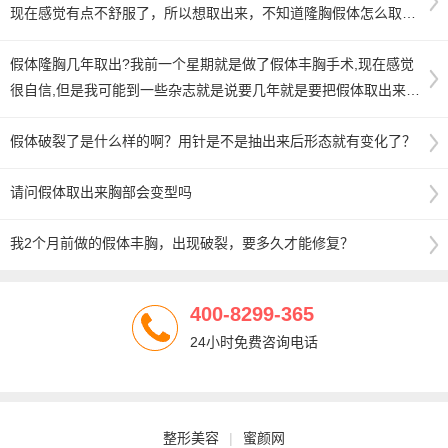
现在感觉有点不舒服了，所以想取出来，不知道隆胸假体怎么取出
的？
假体隆胸几年取出?我前一个星期就是做了假体丰胸手术,现在感觉
很自信,但是我可能到一些杂志就是说要几年就是要把假体取出来,
我不知道是不是真的的呢,很担心。隆胸手术后要几年取出来假体?
假体破裂了是什么样的啊？用针是不是抽出来后形态就有变化了？
请问假体取出来胸部会变型吗
我2个月前做的假体丰胸，出现破裂，要多久才能修复？
400-8299-365
24小时免费咨询电话
整形美容
|
蜜颜网