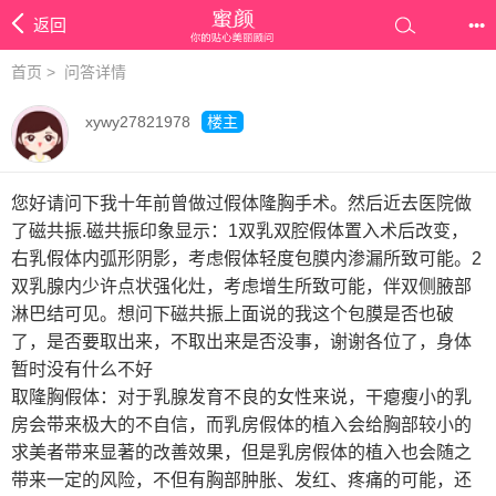
返回
•••
首页
>
问答详情
xywy27821978
楼主
您好请问下我十年前曾做过假体隆胸手术。然后近去医院做
了磁共振.磁共振印象显示：1双乳双腔假体置入术后改变，
右乳假体内弧形阴影，考虑假体轻度包膜内渗漏所致可能。2
双乳腺内少许点状强化灶，考虑增生所致可能，伴双侧腋部
淋巴结可见。想问下磁共振上面说的我这个包膜是否也破
了，是否要取出来，不取出来是否没事，谢谢各位了，身体
暂时没有什么不好
取隆胸假体：对于乳腺发育不良的女性来说，干瘪瘦小的乳
房会带来极大的不自信，而乳房假体的植入会给胸部较小的
求美者带来显著的改善效果，但是乳房假体的植入也会随之
带来一定的风险，不但有胸部肿胀、发红、疼痛的可能，还