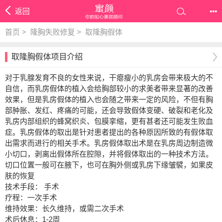
返回
•••
首页
>
隆胸失败修复
>
取隆胸假体
取隆胸假体项目介绍
对于乳腺发育不良的女性来说，干瘪瘦小的乳房会带来极大的不
自信，而乳房假体的植入会给胸部较小的求美者带来显著的改善
效果，但是乳房假体的植入也会随之带来一定的风险，不但有胸
部肿胀、发红、疼痛的可能，还会导致假体变硬、破裂和老化及
乳房内部组织的蜂窝织炎、包膜挛缩，更有甚者还可能发生败血
症。乳房假体的取出是针对患者提出的各种原因所致的有假体取
出需求而进行的相关手术。乳房假体取出术是在乳房周边制造微
小切口，剥离出假体所在腔隙，并将假体取出的一种技术方法。
切口位置一般可在腋下，也可在胸外侧或乳房下缘皱襞，如果皮
肤的恢复
技术手段： 手术
疗程：一次手术
维持效果：长久维持，或需二次手术
术后休息：1-2周