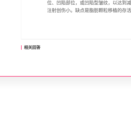
位、凹陷部位，或凹陷型皱纹，以达到
注射创伤小。缺点是脂肪颗粒移植的存
相关回答