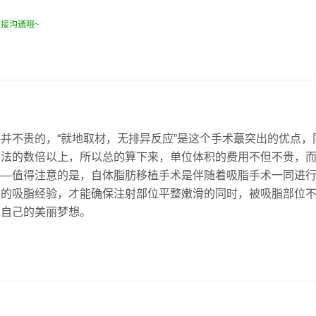
接沟通哦~
并不贵的，“就地取材，无排异反应”是这个手术蕞突出的优点，
方法的数倍以上，所以总的算下来，单位体积的费用不但不贵，
——值得注意的是，自体脂肪移植手术是伴随着吸脂手术一同进
富的吸脂经验，才能确保注射部位平整嫩滑的同时，被吸脂部位
现自己的美丽梦想。