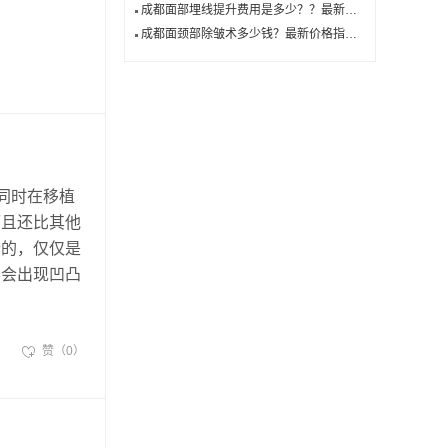
成都面部埋线提升费用是多少？？最新价格指南！
成都面颈部除皱术多少钱？最新价格指南！
同时在移植
而且还比其他
行的，仅仅是
不会出现凹凸
赞（0）