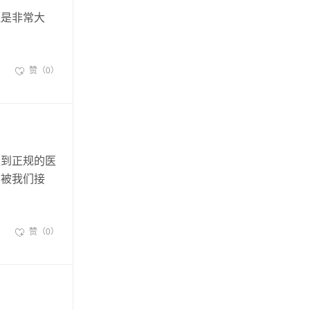
距是非常大
赞（0）
议到正规的医
易被我们接
赞（0）