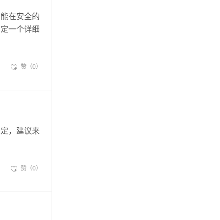
才能在安全的
制定一个详细
赞（0）
来定，建议来
赞（0）