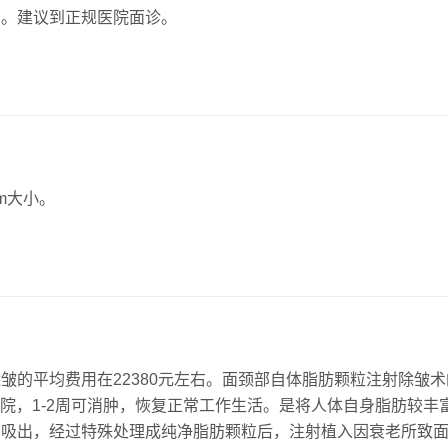
的。建议到正规医院面诊。
cm大小。
皱的平均费用在22380元左右。面颈部自体脂肪颗粒注射除皱
不需住院，1-2周可消肿，恢复正常工作生活。是将人体自身脂肪较
法吸出，经过特殊处理成纯净脂肪颗粒后，注射植入因衰老所致