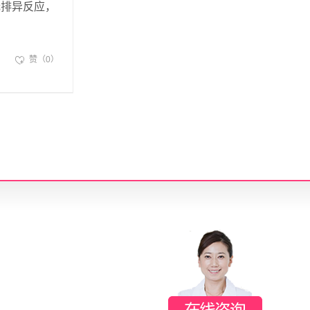
无排异反应，
赞（0）