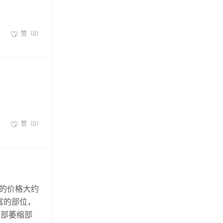
赞（0）
赞（0）
术的价格大约
丰富的部位，
面部萎缩部