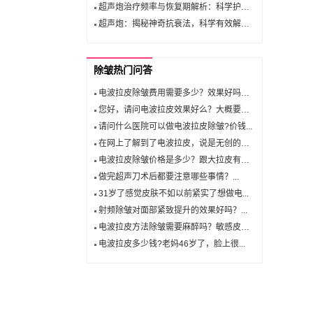
超声炮治疗频率与恢复期解析：科学护肤的完美选择
超声炮：揭秘神奇抗衰法，科学有效解决面部松弛与皱纹！
除皱热门问答
电波拉皮除皱费用需要多少？效果好吗？...
您好，请问电波拉皮效果好么？大概要多...
请问什么医院可以做电波拉皮除皱?价钱...
在网上了解到了电波拉皮，说是无创的，...
电波拉皮除皱价格是多少？跟大拉皮有什...
做完超声刀术后都要注意哪些事情？...
31岁了感觉皮肤不如以前紧实了想做电...
射频除皱对面部紧致提升的效果好吗？...
电波拉皮方法除皱需要麻醉吗？敏感皮肤...
电波拉皮多少钱?老妈46岁了，脸上很...