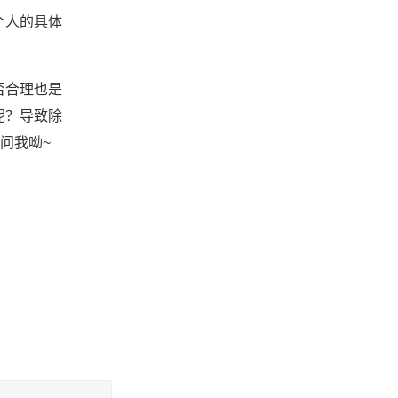
个人的具体
否合理也是
呢？导致除
问我呦~