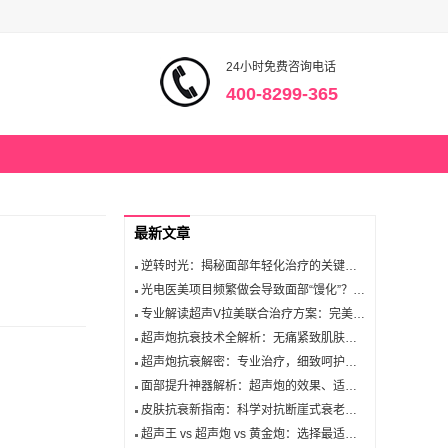
24小时免费咨询电话
400-8299-365
最新文章
逆转时光：揭秘面部年轻化治疗的关键步骤！
光电医美项目频繁做会导致面部“馒化”？了解真相！
专业解读超声V拉美联合治疗方案：完美肌肤从此开始
超声炮抗衰技术全解析：无痛紧致肌肤，解锁年轻密码
超声炮抗衰解密：专业治疗，细致呵护你的年轻肌肤
面部提升神器解析：超声炮的效果、适应症和操作技巧详解！
皮肤抗衰新指南：科学对抗断崖式衰老，延缓岁月痕迹！
超声王 vs 超声炮 vs 黄金炮：选择最适合你的抗衰神器