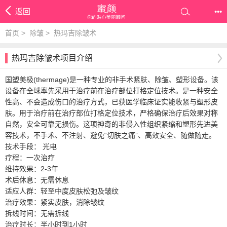
返回
•••
首页
>
除皱
>
热玛吉除皱术
热玛吉除皱术项目介绍
国塑美极(thermage)是一种专业的非手术紧肤、除皱、塑形设备。该
设备在全球率先采用于治疗前在治疗部位打格定位技术。是一种安全
性高、不会造成伤口的治疗方式，已获医学临床证实能收紧与塑形皮
肤。用于治疗前在治疗部位打格定位技术，严格确保治疗后效果对称
自然，安全可靠无损伤。这项神奇的非侵入性组织紧缩和塑形先进美
容技术，不手术、不注射、避免“切肤之痛”、高效安全、随做随走。
技术手段： 光电
疗程：一次治疗
维持效果：2-3年
术后休息：无需休息
适应人群：轻至中度皮肤松弛及皱纹
治疗效果：紧实皮肤，消除皱纹
拆线时间：无需拆线
治疗时长：半小时到1小时