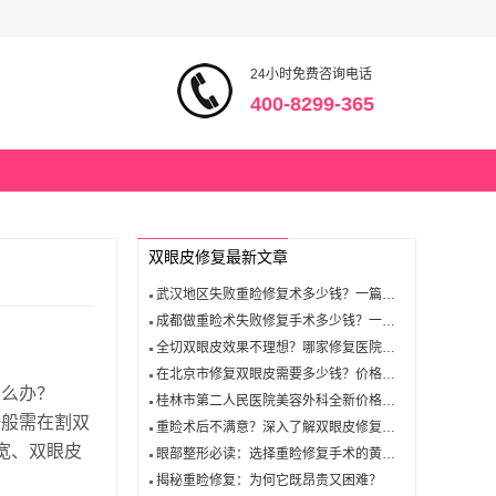
24小时免费咨询电话
400-8299-365
双眼皮修复最新文章
武汉地区失败重睑修复术多少钱？一篇文章告诉你答案！
成都做重睑术失败修复手术多少钱？一篇文章告诉你答案！
全切双眼皮效果不理想？哪家修复医院能帮你重焕自信？
在北京市修复双眼皮需要多少钱？价格清单告诉你！
怎么办？
桂林市第二人民医院美容外科全新价格表惊爆一览
一般需在割双
重睑术后不满意？深入了解双眼皮修复手术的关键要点
宽、双眼皮
眼部整形必读：选择重睑修复手术的黄金时段！
揭秘重睑修复：为何它既昂贵又困难？