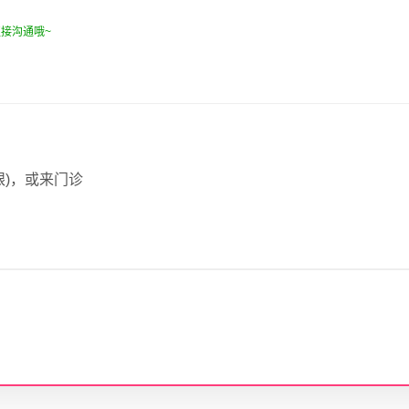
接沟通哦~
眼)，或来门诊