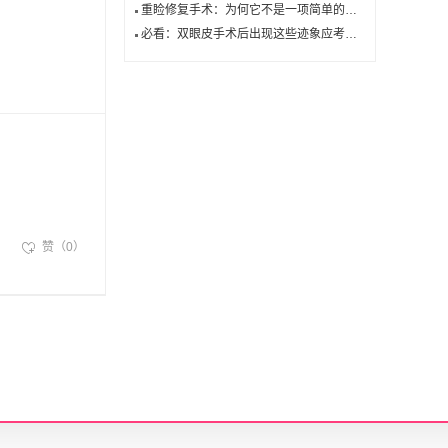
重睑修复手术：为何它不是一项简单的任务？
必看：双眼皮手术后出现这些迹象应考虑修复！
赞（0）