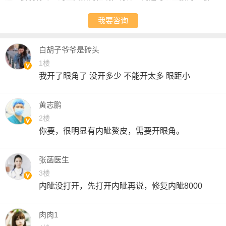
我要咨询
白胡子爷爷是砖头
1楼
我开了眼角了 没开多少 不能开太多 眼距小
黄志鹏
2楼
你要，很明显有内眦赘皮，需要开眼角。
张菡医生
3楼
内眦没打开，先打开内眦再说，修复内眦8000
肉肉1