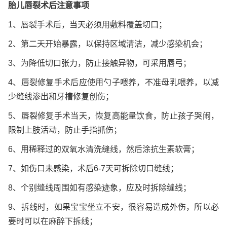
胎儿唇裂术后注意事项
1、唇裂手术后，当天必须用敷料覆盖切口；
2、第二天开始暴露，以保持区域清洁，减少感染机会；
3、为降低切口张力，防止接触异物，可采用唇弓；
4、唇裂修复手术后应使用勺子喂养，不准母乳喂养，以减
少缝线渗出和牙槽修复创伤；
5、唇裂修复手术当天，恢复高能量饮食，防止孩子哭闹，
限制上肢活动，防止手指抓伤；
6、用稀释过的双氧水清洗缝线，然后涂抗生素软膏；
7、如伤口未感染，术后6-7天可拆除切口缝线；
8、个别缝线周围如有感染迹象，应及时拆除缝线；
9、拆线时，如果宝宝坐立不安，很容易造成外伤，所以必
要时可以在麻醉下拆线；