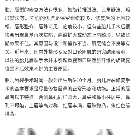
胎儿唇裂的修复方法有很多，如旋转推进法、三角瓣法、矩
形瓣法等。它们的优点是保留组织较多，修复后的上唇较
松，唇形整齐，唇珠可见，疤痕较小，但有些胎儿手术后很
快会出现鼻基再次塌陷，疤痕扩大或动态上唇畸形，导致长
期效果不佳。其原因与设计和操作不当、肌层缝合不良等有
关。近年来，国内外整形专家对口轮匝肌的研究结果表明，
以往的胎儿唇裂手术并未引起重视到口轮匝肌纤维的旋转复
位是术后效果不好的主要原因。
胎儿唇裂手术时间一般为出生后6-10个月。胎儿唇裂修复手
术的基本要求是尽量修复唇鼻的正常形态和功能。正常的唇
鼻有以下特点：两侧鼻孔同样圆大，鼻尖和鼻小柱居中，鼻
孔不塌陷，上唇等高对称，红唇丰满，唇珠微凸，朱红色缘
拱背。