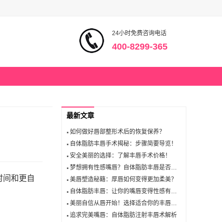
24小时免费咨询电话
400-8299-365
最新文章
如何做好唇部整形术后的恢复保养？
自体脂肪丰唇手术揭秘：步骤简要导览！
安全美丽的选择：了解丰唇手术价格！
梦想拥有性感嘴唇？自体脂肪丰唇是否值得一试？
时间和更自
美唇塑造秘籍：厚唇如何变得更加柔美？
自体脂肪丰唇：让你的嘴唇变得性感有魅力
美丽自信从唇开始！选择适合你的丰唇术！
追求完美嘴唇：自体脂肪注射丰唇术解析