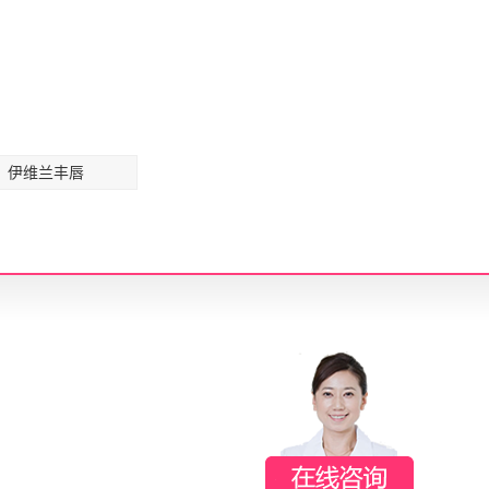
伊维兰丰唇