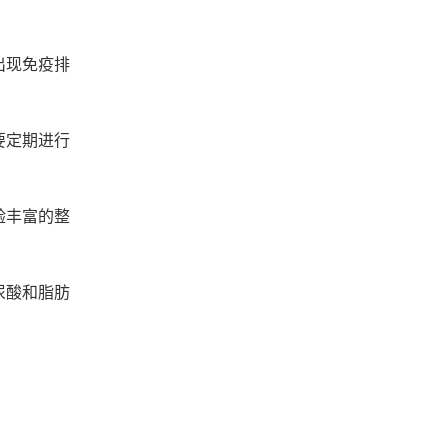
出现免疫排
要定期进行
验丰富的整
尿酸和脂肪