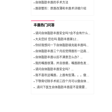
自体脂肪丰唇的手术方法
唇部整形：厚唇改薄和丰唇术详细介绍
丰唇热门问答
请问自体脂肪丰唇安全吗?会不会有什么...
大夫您好 您在吗 脂肪丰唇第12...
你好我想问一下自体脂肪填充能丰唇吗...
自体脂肪丰唇三个月后觉得唇形一边高一...
自体脂肪丰唇以后不满意怎么办？...
我的嘴唇很薄，并且很瘪，嘴唇颜色发白...
请问自体脂肪丰唇安全吗？...
我不喜欢这嘴唇，上唇有些薄。。。做一...
下颚骨切除手术前三四个月可以做自体脂...
..请问下医生自体脂肪丰唇是不是需要...