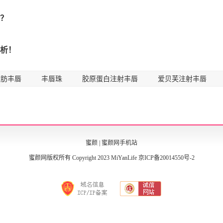
？
析！
脂肪丰唇
丰唇珠
胶原蛋白注射丰唇
爱贝芙注射丰唇
蜜颜
|
蜜颜网手机站
蜜颜网版权所有 Copyright 2023 MiYanLife
京ICP备20014550号-2