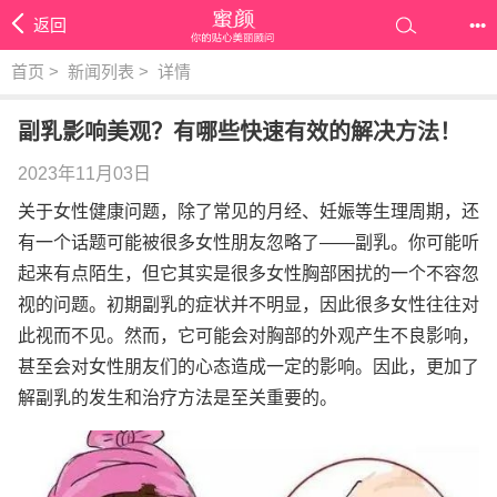
返回
•••
首页
>
新闻列表
>
详情
副乳影响美观？有哪些快速有效的解决方法！
2023年11月03日
关于女性健康问题，除了常见的月经、妊娠等生理周期，还
有一个话题可能被很多女性朋友忽略了——副乳。你可能听
起来有点陌生，但它其实是很多女性胸部困扰的一个不容忽
视的问题。初期副乳的症状并不明显，因此很多女性往往对
此视而不见。然而，它可能会对胸部的外观产生不良影响，
甚至会对女性朋友们的心态造成一定的影响。因此，更加了
解副乳的发生和治疗方法是至关重要的。