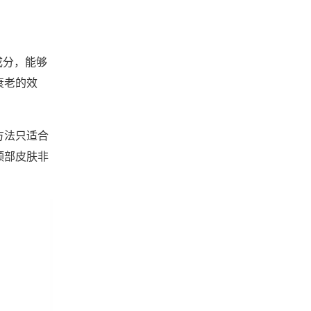
成分，能够
衰老的效
方法只适合
颈部皮肤非