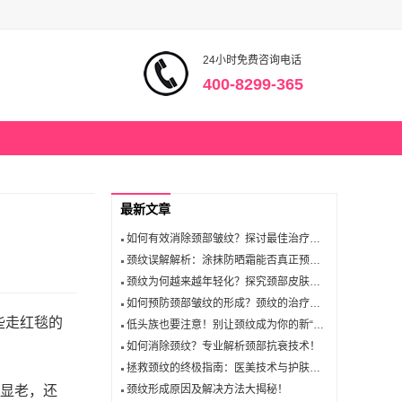
24小时免费咨询电话
400-8299-365
最新文章
如何有效消除颈部皱纹？探讨最佳治疗方案！
颈纹误解解析：涂抹防晒霜能否真正预防颈部皮肤老化？
颈纹为何越来越年轻化？探究颈部皮肤衰老的原因
如何预防颈部皱纹的形成？颈纹的治疗方法有哪些？
些走红毯的
低头族也要注意！别让颈纹成为你的新“烦恼”
如何消除颈纹？专业解析颈部抗衰技术！
拯救颈纹的终极指南：医美技术与护肤秘籍大揭秘！
来显老，还
颈纹形成原因及解决方法大揭秘！