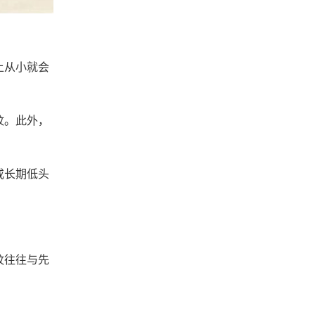
上从小就会
纹。此外，
或长期低头
纹往往与先
。