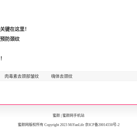
关键在这里！
预防颈纹
！
肉毒素去颈部皱纹
嗨体去颈纹
蜜颜
|
蜜颜网手机站
蜜颜网版权所有 Copyright 2023 MiYanLife
京ICP备20014550号-2