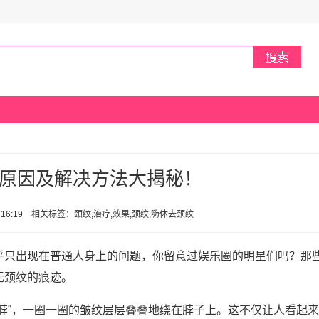
原因及解决方法大揭秘！
日 16:19 相关标签：颈纹,治疗,效果,颈纹,嗨体去颈纹
乎只出现在普通人身上的问题，你留意过娱乐圈的明星们吗？那
无颈纹的痕迹。
脖”，一圈一圈的皱纹层层叠叠地绕在脖子上。这不仅让人看起