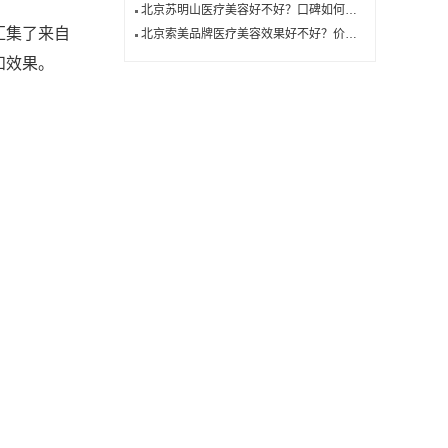
北京苏明山医疗美容好不好？口碑如何看这里!
汇集了来自
北京索美品牌医疗美容效果好不好？价格如何？顾客真实评价
和效果。