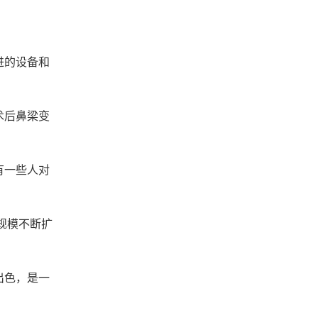
进的设备和
术后鼻梁变
有一些人对
规模不断扩
出色，是一