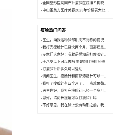
全国整形医院国产针瘦脸医院排名揭晓，你会选择哪一家加入你的变美计划？
中山圣美方医疗美容2023年价格表大公开，你的美容预算够吗？
瘦脸热门问答
医生，向我这种脸部肌肉不对称的情况下...
我打完瘦脸针已经快两个月，面部还是很...
专家们大家好：我就是想知道打瘦脸针可...
十八岁以下可以做吗 要是想打瘦脸其他...
打瘦脸针后多久可以运动...
请问医生，瘦脸针和面部溶脂针可以一起...
我打了瘦脸针有四个月了，一点效果都没...
医生你好，我打完瘦脸针已经一个多月了...
您好，请问长痘痘可以打瘦脸针吗...
不好意思，我在脸上没有动形之前，我迫...