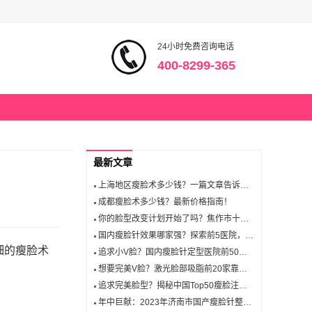
24小时免费咨询电话
400-8299-365
最新文章
上海地区瘦脸术多少钱？一篇文章告诉你答案！
成都瘦脸术多少钱？最新价格指南！
你的脸型改变计划开始了吗？焦作市十佳瘦脸医生助你一臂之力！
国内瘦脸针效果哪家强？探索前5医院，哪一家能帮你重塑美丽轮廓？
细的瘦脸术
追求小V脸？国内瘦脸针定型医院前50强都有哪些值得一试？"
想要完美V脸？激光脸部吸脂前20家靠谱整形医院推荐你了解吗？
追求完美脸型？揭秘中国Top50瘦脸注射医院，你会选择哪一家？
年中巨献：2023年济南市国产瘦脸针整形医院十强，哪一家最值得信赖？