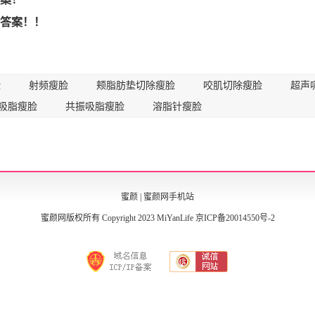
答案！！
脸
射频瘦脸
颊脂肪垫切除瘦脸
咬肌切除瘦脸
超声
吸脂瘦脸
共振吸脂瘦脸
溶脂针瘦脸
蜜颜
|
蜜颜网手机站
蜜颜网版权所有 Copyright 2023 MiYanLife
京ICP备20014550号-2