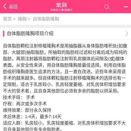
返回
•••
首页
>
隆胸
>
自体脂肪隆胸
自体脂肪隆胸项目介绍
自体脂肪颗粒注射移植隆胸术是用抽脂器从身体脂肪堆积处(如腹
部、大腿部)抽取脂肪，所抽取的脂肪经过滤和分离后成为较纯的
脂肪，再用注射器将脂肪颗粒注射到乳房腺体后间隙及(或)腺体
表面。从安全性来讲，用自体脂肪隆胸是最佳选择。利用自体脂
肪组织隆胸是医生追求的方法，且一直在改进。近些年来采用该
手术的越来越多。但自体颗粒脂肪注射移植隆胸术的选择也有一
定限制，适合于乳房较小、乳房轻度萎缩、对乳房体积增加要求
不大的受术者，且自身其他部位必须有多余的脂肪以供采用。
技术手段： 手术
疗程：两次或多次手术
维持效果：部分永久保持
术后休息：1-4天，最多7-14天
适应人群：乳房较小、乳房轻度萎缩、对乳房体积增加要求不大
且自身其他部位有多余脂肪者。