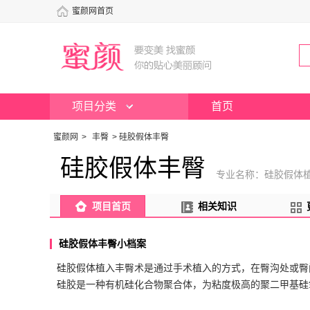
蜜颜网首页
项目分类
首页
蜜颜网
>
丰臀
>
硅胶假体丰臀
硅胶假体丰臀
专业名称：硅胶假体
项目首页
相关知识
硅胶假体丰臀小档案
硅胶假体植入丰臀术是通过手术植入的方式，在臀沟处或臀间
硅胶是一种有机硅化合物聚合体，为粘度极高的聚二甲基硅