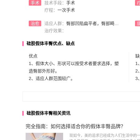
手术
技术手段：
手术
疗程：
一次手术
治愈
适应人群：
臀部凹陷扁平者，臀部畸形者，缺乏臀峰者。
治疗效果：
硅胶假体丰臀优点、缺点
优点
缺
1、假体大小、形状可以按受术者要求选择，塑
1
造臀部外形好。
2
2、适应人群范围较广。
3
硅胶假体丰臀相关资讯
完全指南：如何选择适合你的假体丰臀品牌？
现如今，美的追求已经成为人们生活中的