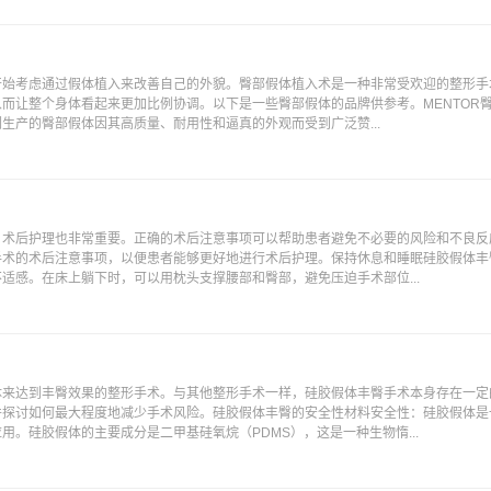
开始考虑通过假体植入来改善自己的外貌。臀部假体植入术是一种非常受欢迎的整形手
而让整个身体看起来更加比例协调。以下是一些臀部假体的品牌供参考。MENTOR臀部
生产的臀部假体因其高质量、耐用性和逼真的外观而受到广泛赞...
，术后护理也非常重要。正确的术后注意事项可以帮助患者避免不必要的风险和不良反
手术的术后注意事项，以便患者能够更好地进行术后护理。保持休息和睡眠硅胶假体丰
适感。在床上躺下时，可以用枕头支撑腰部和臀部，避免压迫手术部位...
体来达到丰臀效果的整形手术。与其他整形手术一样，硅胶假体丰臀手术本身存在一定
并探讨如何最大程度地减少手术风险。硅胶假体丰臀的安全性材料安全性：硅胶假体是
。硅胶假体的主要成分是二甲基硅氧烷（PDMS），这是一种生物惰...