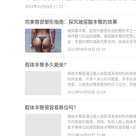
2024年01月09日 17:23
完美臀部塑形指南：探究玻尿酸丰臀的效果
玻尿酸丰臀，是如今备受欢迎的整形术之
保持魅力四溢的翘臀。玻尿酸丰臀的优势1
全：丰富的国际临床文献支持，高度安全可
2023年09月29日 02:16
假体丰臀多久能坐？
假体丰臀是通过植入硅胶或其他材料的假
时间坐着。许多人关心的问题是，手术后
坐着，以避免对臀部假体的压力过大，导致
2023年04月03日 15:54
假体丰臀很容易移位吗？
假体丰臀是通过植入硅胶或其他材料的假
不同患者的需求。然而，有些人担心假体
体丰臀移位的原因假体丰臀移位是指植入的
2023年04月03日 15:48