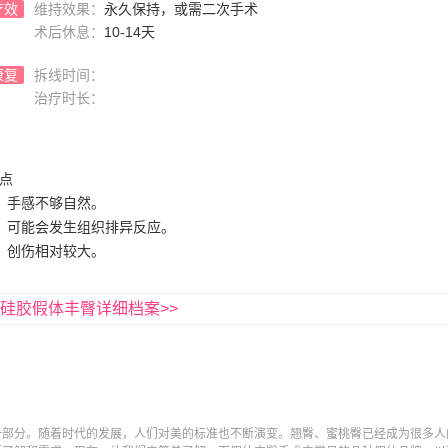
疗效
维持效果：
永久保持，或需二次手术
术后休息：
10-14天
康复
拆线时间：
治疗时长：
点
、手感不够自然。
、可能会发生组织排异反应。
、创伤相对较大。
硅胶假体丰臀详细档案>>
一部分。随着时代的发展，人们对美的标准也不断演变。翘臀、蜜桃臀已经成为很多人