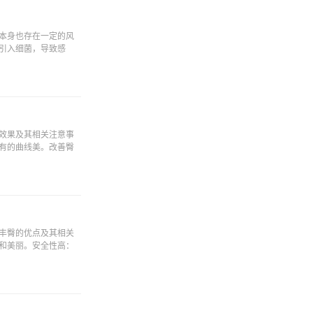
本身也存在一定的风
引入细菌，导致感
效果及其相关注意事
有的曲线美。改善臀
丰臀的优点及其相关
和美丽。安全性高：