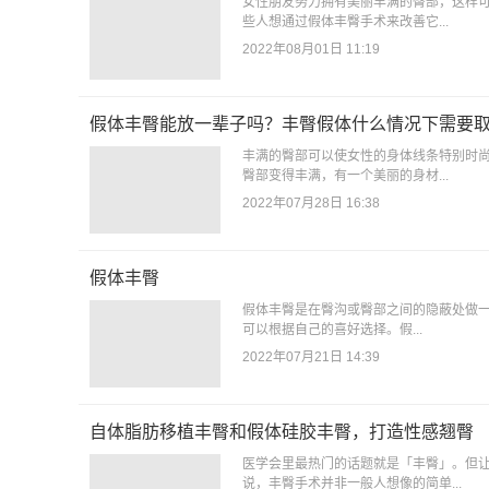
女性朋友努力拥有美丽丰满的臀部，这样
些人想通过假体丰臀手术来改善它...
2022年08月01日 11:19
假体丰臀能放一辈子吗？丰臀假体什么情况下需要
丰满的臀部可以使女性的身体线条特别时
臀部变得丰满，有一个美丽的身材...
2022年07月28日 16:38
假体丰臀
假体丰臀是在臀沟或臀部之间的隐蔽处做一
可以根据自己的喜好选择。假...
2022年07月21日 14:39
自体脂肪移植丰臀和假体硅胶丰臀，打造性感翘臀
医学会里最热门的话题就是「丰臀」。但
说，丰臀手术并非一般人想像的简单...