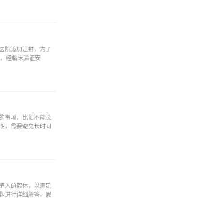
医院追加注射，为了
果，经临床验证安
的事项，比如不能长
期，需要避免长时间
植入的假体，以满足
题进行详细解答。假