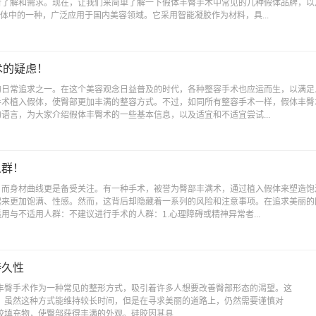
所了解和需求。现在，让我们来简单了解一下假体丰臀手术中常见的几种假体品牌，以
体中的一种，广泛应用于国内美容领域。它采用智能凝胶作为材料，具...
术的疑虑！
的日常追求之一。在这个美容观念日益普及的时代，各种整容手术也应运而生，以满足
手术植入假体，使臀部更加丰满的整容方式。不过，如同所有整容手术一样，假体丰臀
语言，为大家介绍假体丰臀术的一些基本信息，以及适宜和不适宜尝试...
人群！
，而身材曲线更是备受关注。有一种手术，被誉为臀部丰满术，通过植入假体来塑造饱
起来更加饱满、性感。然而，这背后却隐藏着一系列的风险和注意事项。在追求美丽的
与不适用人群：不建议进行手术的人群：1.心理障碍或精神异常者...
持久性
丰臀手术作为一种常见的整形方式，吸引着许多人想要改善臀部形态的渴望。这
。虽然这种方式能维持较长时间，但是在寻求美丽的道路上，仍然需要谨慎对
填充物，使臀部获得丰满的外观。硅胶因其具...