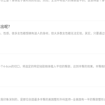
可以让整个身体处于更时尚的状态。然而，生活中有些人的臀部是平的，这使得整个身
取出呢？
尚、性感，很多女性都想拥有迷人的身材，但大多数女性都无法实现，其实，只要通过
个4-6cm的切口，将选定的特定硅胶假体植入平坦的臀部，达到丰臀的效果。丰臀假
让我印象深刻的，是那位创造最多丰臀的美国整形外科医师─全美国有一半的臀部整形