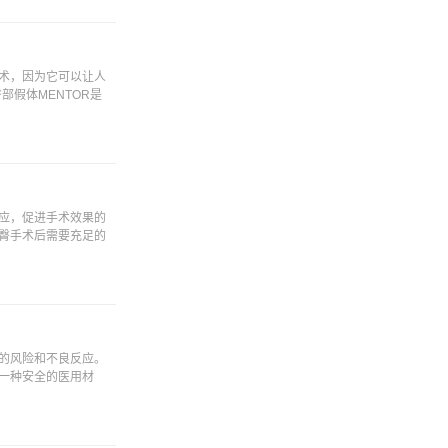
术，因为它可以让人
假体MENTOR是
应，促进手术效果的
臀手术后需要充足的
的风险和不良反应。
一种安全的医用材