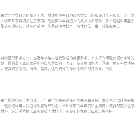
体来达到丰臀效果的整形手术，虽然能够有效地改善臀部形态和提升个人形象，但手术
植入的风险及其相关注意事项。硅胶假体丰臀植入的风险术后感染：手术过程中可能会
胀等不适症状，甚至严重时可能导致假体排异。假体移位：由于硅胶假体...
丰臀的整形手术方式，是近年来越来越受欢迎的美容手术。本文将介绍硅胶假体丰臀的
假体丰臀的最明显效果是能够增加臀部的丰满度，使其更加饱满、圆润，更具有女性特
，使其更加匀称、流畅、美观，达到更好的身体比例和视觉效果。持久...
体来丰臀的整形手术方式，近年来得到越来越多人的关注和青睐。本文将介绍硅胶假体
果：硅胶假体可以快速地改善臀部形态，增加臀部的丰满度和圆润度，使臀部更加性感
材料，经过手术植入后不会被人体排斥，不会引起免疫反应和过敏等问...