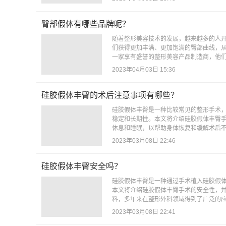
臀部假体有哪些品牌呢？
随着整形美容技术的发展，越来越多的人
们获得更加丰满、更加饱满的臀部曲线，从
一家享有盛誉的整形美容产品制造商，他们
2023年04月03日 15:36
硅胶假体丰臀的术后注意事项有哪些？
硅胶假体丰臀是一种比较常见的整形手术
稳定和长期性。本文将介绍硅胶假体丰臀
休息和睡眠，以帮助身体恢复和缓解术后不
2023年03月08日 22:46
硅胶假体丰臀安全吗？
硅胶假体丰臀是一种通过手术植入硅胶假
本文将介绍硅胶假体丰臀手术的安全性，
料，多年来在整形外科领域得到了广泛的应用
2023年03月08日 22:41