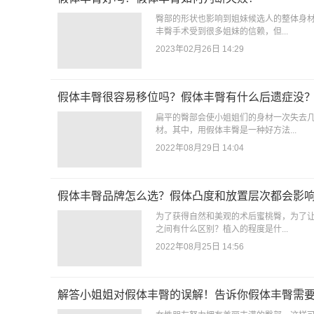
臀部的形状也影响到姐妹候选人的整体身
丰臀手术受到很多姐妹的信赖，但...
2023年02月26日 14:29
假体丰臀很容易移位吗？假体丰臀有什么后遗症没
扁平的臀部会使小姐姐们的身材一次失去
材。其中，用假体丰臀是一种好方法...
2022年08月29日 14:04
假体丰臀品牌怎么选？假体凸度和放置层次都会影
为了获得自然和美观的术后蜜桃臀，为了
之间有什么区别？植入的程度是什...
2022年08月25日 14:56
解答小姐姐对假体丰臀的误解！告诉你假体丰臀需