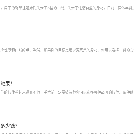
材，扁平的臀部让姐妹们失去了S型的曲线，失去了性感有型的身材，目前，假体丰臀
？
几个性感和曲线的点。当然，如果你的目标是追求更完美的身材，你可以选择丰臀的方
响效果！
让你的假体看起来逼真不假，手术前一定要搞清楚你可以选择哪种品牌的假体。各种低
要多少钱？