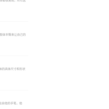
体都很美观，所以这
假体丰臀来让自己的
体的具体尺寸和形状
出自他的手笔，他