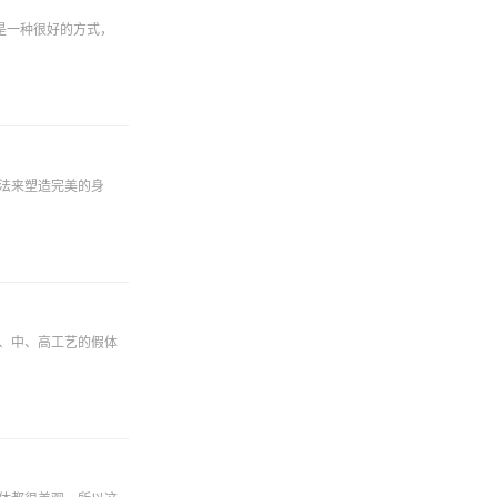
是一种很好的方式，
法来塑造完美的身
、中、高工艺的假体