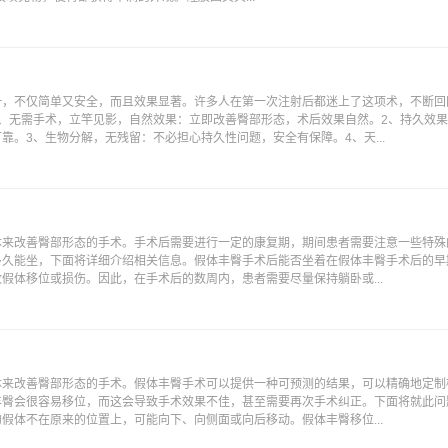
一，不仅简单又安全，而且效果显著。许多人在第一次注射后都迷上了这项术，不断回
、无需手术，立竿见影，自然效果：立即改善臀部形态，术后效果自然。2、持久效
靠。3、生物分解，无残留：不必担心持久性问题，安全有保障。4、天...
体来改善臀部形态的手术。手术后需要进行一定的康复期，期间患者需要注意一些特殊
多久能坐，下面将详细介绍相关信息。假体丰臀手术后能否坐着在假体丰臀手术后的早
假体移位或损伤。因此，在手术后的数周内，患者需要尽量保持躺卧或...
体来改善臀部形态的手术。假体丰臀手术可以提供一种可预测的结果，可以精确地定制
丰臀会很容易移位，而这会导致手术效果不佳，甚至需要再次手术纠正。下面将就此问
假体不在原来的位置上，可能向下、向侧面或向后移动。假体丰臀移位...