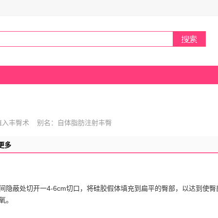
植入丰臀术 别名：自体脂肪注射丰臀
更多
隐蔽处切开一4-6cm切口，将硅胶假体填充到扁平的臀部，以达到使臀
氧。