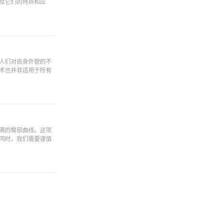
及它们的特点和应
人们对自身外貌的不
术也并非适用于所有
满的臀部曲线。这项
同时，我们需要谨慎