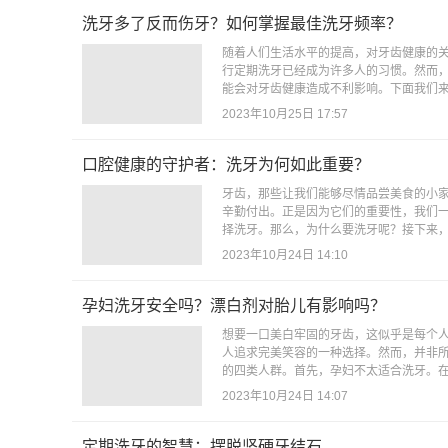
洗牙多了反而伤牙？如何掌握最佳洗牙频率？
随着人们生活水平的提高，对牙齿健康的
行定期洗牙已经成为许多人的习惯。然而
能会对牙齿健康造成不利影响。下面我们来
2023年10月25日 17:57
口腔健康的守护者：洗牙为何如此重要？
牙齿，那些让我们能够尽情品尝美食的小
辛勤付出。正是因为它们的重要性，我们
择洗牙。那么，为什么要洗牙呢？接下来，
2023年10月24日 14:10
孕妇洗牙安全吗？漂白剂对胎儿有影响吗？
想要一口美白牢固的牙齿，这似乎是每个
人追求完美笑容的一种选择。然而，并非
的四类人群。首先，孕妇不太适合洗牙。在
2023年10月24日 14:07
定期洗牙的智慧：摆脱坚硬牙结石