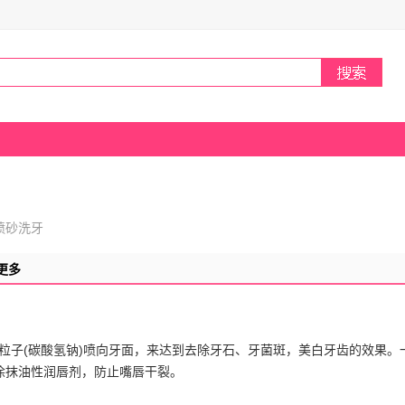
喷砂洗牙
更多
粒子(碳酸氢钠)喷向牙面，来达到去除牙石、牙菌斑，美白牙齿的效果。
涂抹油性润唇剂，防止嘴唇干裂。