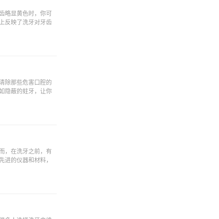
齿略显黄色时，你可
上反映了洗牙对牙齿
清除那些危害口腔的
如隐蔽的蛀牙，让你
而，在洗牙之前，有
先进的仪器和材料，