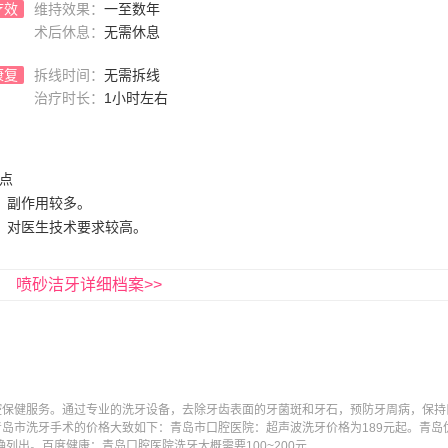
疗效
维持效果：
一至数年
术后休息：
无需休息
康复
拆线时间：
无需拆线
治疗时长：
1小时左右
点
、副作用较多。
、对医生技术要求较高。
喷砂洁牙详细档案>>
！
腔保健服务。通过专业的洗牙设备，去除牙齿表面的牙菌斑和牙石，预防牙周病，保持
岛市洗牙手术的价格大致如下：青岛市口腔医院：超声波洗牙价格为189元起。青岛
列出。百度健康：青岛口腔医院洗牙大概需要100~200元...