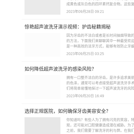
成黄色或灰白色的四环素钙复合物。这些复
2023年09月28日 09:21
惊艳超声波洗牙演示视频：护齿秘籍揭秘
因为牙齿的不洁白或者是长时间抽烟导致
的方法，下面我们来聊聊其中一种最受欢
是一种高效的洁牙方式，能够有效防止牙龈
2023年09月25日 03:25
如何降低超声波洗牙的感染风险？
拥有一口整齐洁白的牙齿，是许多追求美
的色泽，通常可以考虑接受超声波洗牙手
们将简单易懂地探讨一下超声波洗牙的风险
2023年09月20日 16:49
选择正规医院，如何确保牙齿美容安全？
你知道吗？有些人为了拥有闪亮的笑容，
观，还可能对口腔健康造成潜在威胁。为
之前，我们需要了解洗牙的利与弊。在我们