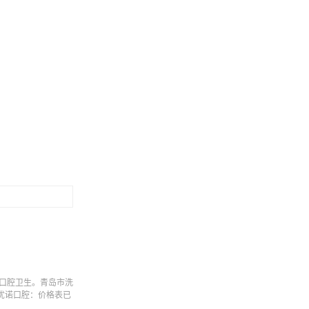
口腔卫生。青岛市洗
优诺口腔：价格表已