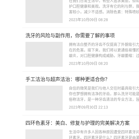
在我们日常生活中，有些人追求美丽，但
护口腔健康和美观。洗牙有它的利与弊，
害较小，减少不适感。消除色素：特殊喷砂
2023年10月09日 08:28
洗牙的风险与副作用，你需要了解的事项
拥有洁白整齐的牙齿不仅提高了外貌吸引
在的危害。接下来，我们将以更通俗易懂
龈炎，对口腔健康构成威胁。牙龈萎缩：过
2023年10月09日 08:20
手工洁治与超声洁治：哪种更适合你？
自信的微笑是我们与他人交往时最具吸引
你也梦想拥有洁净的牙齿，那么洗牙可能
俗称洁牙，是一种牙齿清洁的专业方法，旨
2023年09月30日 22:13
四环色素牙：美白、修复与护理的完美解决方案
生活中有许多人因各种原因遭受四环素牙
环素牙。四环素牙是什么？四环素牙是由