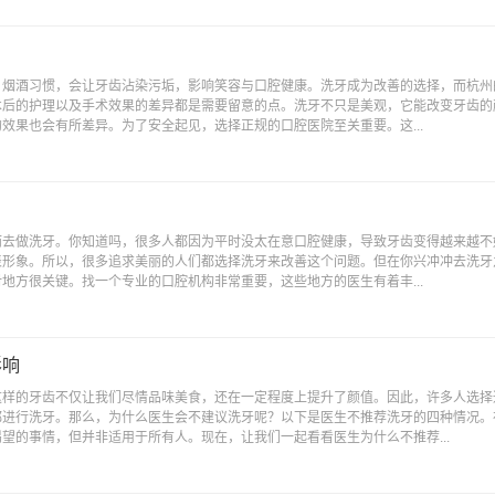
、烟酒习惯，会让牙齿沾染污垢，影响笑容与口腔健康。洗牙成为改善的选择，而杭州
术后的护理以及手术效果的差异都是需要留意的点。洗牙不只是美观，它能改变牙齿的
效果也会有所差异。为了安全起见，选择正规的口腔医院至关重要。这...
而去做洗牙。你知道吗，很多人都因为平时没太在意口腔健康，导致牙齿变得越来越不
表形象。所以，很多追求美丽的人们都选择洗牙来改善这个问题。但在你兴冲冲去洗牙
地方很关键。找一个专业的口腔机构非常重要，这些地方的医生有着丰...
影响
这样的牙齿不仅让我们尽情品味美食，还在一定程度上提升了颜值。因此，许多人选择
都进行洗牙。那么，为什么医生会不建议洗牙呢？以下是医生不推荐洗牙的四种情况。
望的事情，但并非适用于所有人。现在，让我们一起看看医生为什么不推荐...