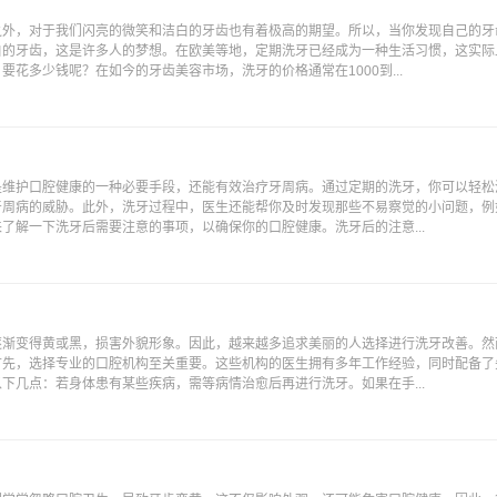
之外，对于我们闪亮的微笑和洁白的牙齿也有着极高的期望。所以，当你发现自己的牙
白的牙齿，这是许多人的梦想。在欧美等地，定期洗牙已经成为一种生活习惯，这实际
花多少钱呢？在如今的牙齿美容市场，洗牙的价格通常在1000到...
是维护口腔健康的一种必要手段，还能有效治疗牙周病。通过定期的洗牙，你可以轻松
牙周病的威胁。此外，洗牙过程中，医生还能帮你及时发现那些不易察觉的小问题，例
了解一下洗牙后需要注意的事项，以确保你的口腔健康。洗牙后的注意...
逐渐变得黄或黑，损害外貌形象。因此，越来越多追求美丽的人选择进行洗牙改善。然
首先，选择专业的口腔机构至关重要。这些机构的医生拥有多年工作经验，同时配备了
下几点：若身体患有某些疾病，需等病情治愈后再进行洗牙。如果在手...