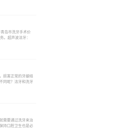
年青岛市洗牙手术价
服务。超声波洁牙：
，损害正常的牙龈结
不同呢？洁牙和洗牙
就需要通过洗牙来治
保持口腔卫生也是必