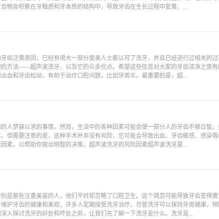
合物会积聚在牙釉质和牙本质的结构中，导致牙齿在生长过程中变黄、...
的牙齿泛黄原因，已经有很大一部分爱美人士都认可了洗牙，并且已经进行过相关的过
迎的方法——超声波洗牙，以及它的众多优点。希望这些信息对大家的牙齿洁净之旅有
出血和牙齿松动，有助于治疗口腔问题，比如牙周炎。最重要的是，超...
丽的人梦寐以求的事情。然而，生活中的各种因素可能会使一部分人的牙齿不够白皙。
术。但需要注意的是，这种手术并非没有风险，它可能会导致出血、牙齿敏感、感染等
因素，以帮助你做出明智的决策。超声波洗牙的风险因素超声波洗牙是...
特别是那些注重美容的人，他们平时却忽略了口腔卫生。这个疏忽可能导致牙齿变得黄
了维护牙齿的健康和美观，许多人定期接受洗牙治疗。尽管洗牙可以保持牙周健康，预
深入探讨洗牙的好处和坏处之前，让我们先了解一下洗牙是什么。洗牙是...