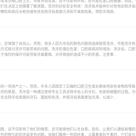
却常常忽略口腔卫生，导致牙齿变黄。这不仅影响外观，还可能危害口腔健康。因此，
我们在决定之前需要了解清楚。洗牙的好处安全有效：洗牙技术能有针对性地去除牙垢
颗粒和高压水枪快速有效去除牙齿表面污渍和不美观现象。预防牙周病...
力，还增强了自信心。然而，很多人因为牙齿的颜色问题而选择接受洗牙。尽管洗牙有
的方式探讨洗牙可能带来的问题。洗牙的潜在危害：口腔疾病风险增加：洗牙后，口腔
于强烈的操作可能导致牙龈萎缩，对牙周组织造成不小的伤害。注意事...
力的一项资产之一。然而，许多人因疏忽了正确的口腔卫生或长期食用染色食物而导致
是你的救星。洗牙是一种通过使用专业工具去除牙齿上的牙石、色斑和细菌的过程。为
在去除牙齿表面的牙石、菌斑和色渍，并使牙齿表面更加光滑，以减少...
问题，这不仅影响了他们的微笑，还可能使他们心生自卑。现在，让我们以通俗易懂的
某些药物引起的牙齿变色问题。当我们服用一些四环素、土霉素类抗生素时，它们会与