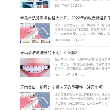
2024年06月05日 22:44
青岛市洗牙手术价格大公开，2022年的收费标准你
洗牙，也称为洁牙，是一种常见的口腔保健
格参考根据2022年的数据，青岛市洗牙手
每个牙齿费用是5元，满口28颗牙齿按20颗
2024年06月05日 22:35
牙齿清洁与洗牙的不同：专业解析！
我们日常生活中，对牙腔的呵护往往被忽
构。为了防止对口腔造成伤害，需要及时
的区别，其实很简单。洁牙的目标主要在于
2023年12月25日 19:32
牙齿美白与护理：了解洗牙的重要性与注意事项
健康洁白的笑容不仅让你自信满满，还直
疗。洗牙的其中一步就是抛光，它是必要
须注意的。要注意的是，在洗牙手术后的一
2023年12月23日 22:55