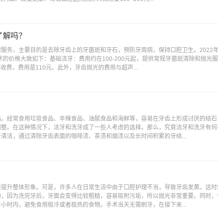
了解吗？
服务，主要目的是去除牙齿上的牙菌斑和牙石，预防牙周病，保持口腔卫生。2022
术的价格大致如下：基础洁牙：费用约在100-200元起，提供常规牙菌斑清除和抛光
收费，费用是110元。此外，牙齿抛光的费用与超声...
略。经常食用垃圾食品、辛辣食品、油腻食品和海鲜等，容易在牙齿上形成讨厌的结石
调整。在这种情况下，洁牙和洗牙成了一些人考虑的选择。那么，究竟洁牙和洗牙有何
清洁，通过清除牙齿表面的咖啡渍、茶渍和烟渍以及长时间积累的牙结...
接提升整体形象。可是，许多人在日常生活中由于口腔护理不当，导致牙齿发黄。这时
的，因为洗完牙后，牙面会变得比较粗糙，容易吸附污垢，所以抛光非常重要。同时，
小时内，避免食用极冷或者极热的食物。手术当天无需刷牙，在接下来...