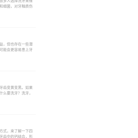
很多人选择洗牙来维
和细菌，对牙釉质伤
益，但也存在一些潜
可能会更容易患上牙
牙齿变黄变黑。如果
什么要洗牙？洗牙，
方式，来了解一下四
牙齿中的钙结合，形