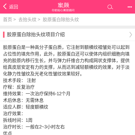
返回
•••
首页
>
去抬头纹
>
胶原蛋白除抬头纹
胶原蛋白除抬头纹项目介绍
胶原蛋白是一种高分子蛋白质，它注射到额横纹褶皱处可以起到
占位性的填充作用，此外，胶原蛋白还可以使体内组织细胞向填
充的胶原内移行生长，并与弹力纤维合力构成网状支撑体，提供
给真皮层安定有力的支撑，从而达到减轻额横纹的效果，对于淡
化静力性皱纹及光老化性皱纹效果较好。
技术手段： 注射
疗程：反复治疗
维持效果：一次治疗保持6-12个月
术后休息：无需休息
适应人群：轻度额横纹
治疗效果：
拆线时间：1周
治疗时长：一般在2~3小时左右
优点