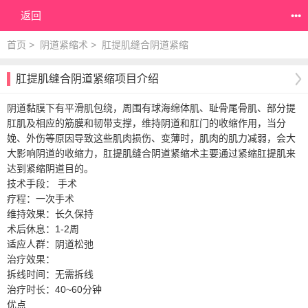
返回
•••
首页
>
阴道紧缩术
>
肛提肌缝合阴道紧缩
肛提肌缝合阴道紧缩项目介绍
阴道黏膜下有平滑肌包绕，周围有球海绵体肌、耻骨尾骨肌、部分提
肛肌及相应的筋膜和韧带支撑，维持阴道和肛门的收缩作用，当分
娩、外伤等原因导致这些肌肉损伤、变薄时，肌肉的肌力减弱，会大
大影响阴道的收缩力，肛提肌缝合阴道紧缩术主要通过紧缩肛提肌来
达到紧缩阴道目的。
技术手段： 手术
疗程：一次手术
维持效果：长久保持
术后休息：1-2周
适应人群：阴道松弛
治疗效果：
拆线时间：无需拆线
治疗时长：40~60分钟
优点