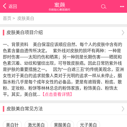
返回
•••
首页 >
皮肤美白
皮肤美白项目介绍
一、背景资料 美白保湿应该顺应自然、每个人的皮肤中含有的
色素含量由遗传所决定。 紫外线对皮肤的损坏有两种：一种是
即时伤害——太阳灼伤和晒黑；另一种则是长期伤害——晒斑和
色素沉着、幼纹和皱纹出现，可导致皮肤癌。因此日常防紫外线
是护肤的重要措施之一。 因为“一白遮三丑”的传统美观念，亚洲
女性对于美白的追求就像人类对于光明的追求一样从未停止，胭
脂水粉几乎是每个成年女性的必备品，更是有遮瑕膏、粉底、散
粉、定妆粉、粉饼等林林总总的粉饰家族，粉饰美白、粉饰太
平。其实，美白就...
【点击查看详情】
皮肤美白常见方法
美白针
激光美白
果酸美白
光子美白