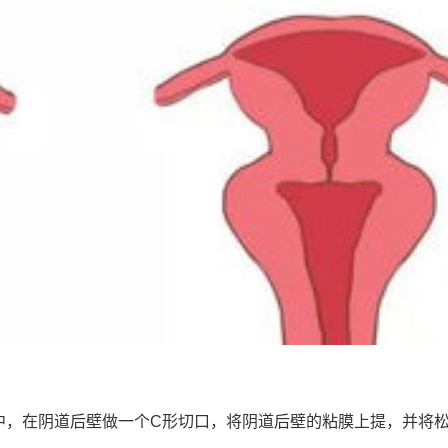
中，在阴道后壁做一个C形切口，将阴道后壁的粘膜上提，并将