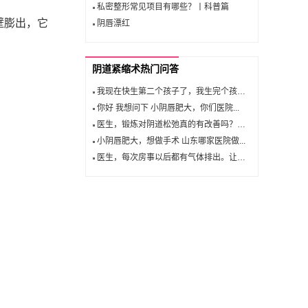
私密整形常见项目有哪些？丨科普篇
壁膨出，它
阴唇漂红
阴道紧缩术热门问答
我现在快生第二个孩子了，我生完个孩子...
你好 我想问下 小阴唇肥大，你们医院...
医生，锻炼对阴道松弛真的有改善吗？处...
小阴唇肥大，想做手术 山东哪家医院做...
医生，每次房事以后都有气体排出。让我...