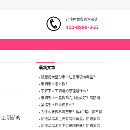
24小时免费咨询电话
400-8299-365
最新文章
阴唇肥大整形手术注意事项有哪些？
缩阴手术怎么做？
了解下人工阴道的原理是什么？
缩阴手术一般做到几指比较好？缩阴缝合术后一般多久可以同房
紧缩手术后会疼多久？
为什么要做私密整形？这4个理由够不够！
和会阴部的
阴道紧缩术主要有两种类型，阴道紧缩手术你了解多少？
阴道紧缩术并不会影响怀孕！阴道紧缩术的好处是什么？