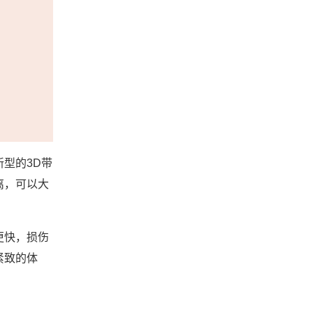
型的3D带
离，可以大
更快，损伤
紧致的体