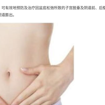
，可有效地预防及治疗因盆底松弛所致的子宫脱垂及阴道前、后
阴道膨出。