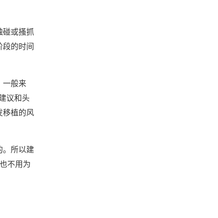
触碰或搔抓
阶段的时间
。一般来
建议和头
发移植的风
的。所以建
也不用为