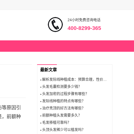
24小时免费咨询电话
400-8299-365
最新文章
解析发际线种植成本：预算合理，性价比高！
头发毛囊检测要多少钱？
头发加密的过程步骤有哪些？
发际线种植的特点有哪些？
伤等原因引
治疗秃顶的好方法有哪些？
前额种植头发需要多久？
是，前额种
毛发移植可靠吗？
头顶头发稀少可以植发吗？