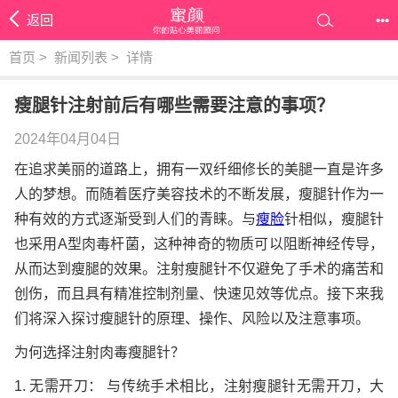
返回
•••
首页
>
新闻列表
>
详情
瘦腿针注射前后有哪些需要注意的事项？
2024年04月04日
在追求美丽的道路上，拥有一双纤细修长的美腿一直是许多
人的梦想。而随着医疗美容技术的不断发展，瘦腿针作为一
种有效的方式逐渐受到人们的青睐。与
瘦脸
针相似，瘦腿针
也采用A型肉毒杆菌，这种神奇的物质可以阻断神经传导，
从而达到瘦腿的效果。注射瘦腿针不仅避免了手术的痛苦和
创伤，而且具有精准控制剂量、快速见效等优点。接下来我
们将深入探讨瘦腿针的原理、操作、风险以及注意事项。
为何选择注射肉毒瘦腿针？
1. 无需开刀： 与传统手术相比，注射瘦腿针无需开刀，大