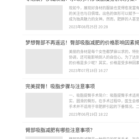
现如今，展现好身材的服装也变得愈发富
的关注也与日俱增。出色的体形可以赋予
成为独具魅力的女神。然而，肥胖的人甚至
2023年08月25日 20:28
梦想臀部不再遥远！臀部吸脂减肥的价格影响因素
美丽的身材是每个女性都梦寐以求的，特
协调，还可能影响到人的自信心。为了达
的价格是多少呢？其实，价格是受多种因素
2023年07月18日 16:27
完美提臀！吸脂步骤与注意事项
一、吸脂提臀手术简介：吸脂提臀手术适
实、圆滑的臀形。在手术过程中，医生会
手术并不适用于非肥胖引起的下垂情况。二
2023年06月19日 18:22
臂部吸脂减肥有哪些注意事项？