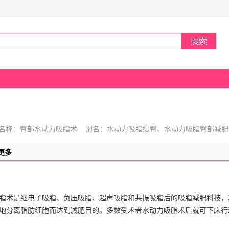
名称：臀部水动力吸脂术 别名：水动力吸脂瘦臀、水动力吸脂臀部减肥
更多
脂术是继电子吸脂、负压吸脂、超声吸脂和共振吸脂后的吸脂减肥科技，
地分离脂肪细胞而达到减肥目的。多数受术者水动力吸脂术后就可下床行