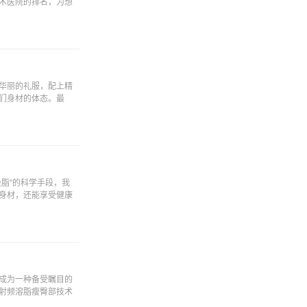
术医院的排名，为想
华丽的礼服，配上精
们身材的体态。最
脂”的科学手段，我
身材，还能享受健康
成为一种备受瞩目的
射频溶脂瘦臀部技术