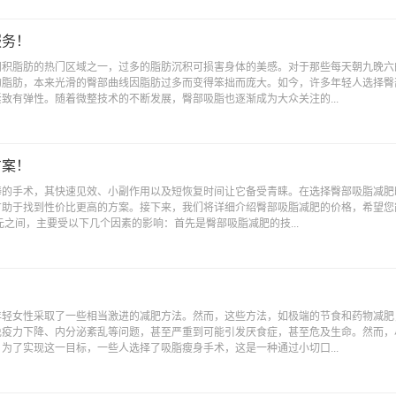
服务！
囤积脂肪的热门区域之一，过多的脂肪沉积可损害身体的美感。对于那些每天朝九晚六
的脂肪，本来光滑的臀部曲线因脂肪过多而变得笨拙而庞大。如今，许多年轻人选择臀
致有弹性。随着微整技术的不断发展，臀部吸脂也逐渐成为大众关注的...
方案！
捧的手术，其快速见效、小副作用以及短恢复时间让它备受青睐。在选择臀部吸脂减肥
有助于找到性价比更高的方案。接下来，我们将详细介绍臀部吸脂减肥的价格，希望您
0元之间，主要受以下几个因素的影响：首先是臀部吸脂减肥的技...
年轻女性采取了一些相当激进的减肥方法。然而，这些方法，如极端的节食和药物减肥
免疫力下降、内分泌紊乱等问题，甚至严重到可能引发厌食症，甚至危及生命。然而，
为了实现这一目标，一些人选择了吸脂瘦身手术，这是一种通过小切口...