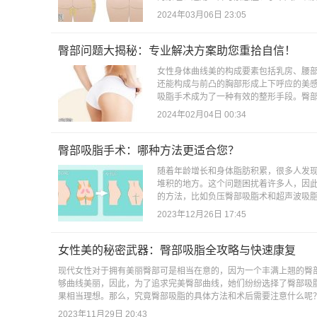
2024年03月06日 23:05
臀部问题大揭秘：专业解决方案助您重拾自信！
女性身体曲线美的构成要素包括乳房、腰
还能构成与前凸的胸部形成上下呼应的美
吸脂手术成为了一种有效的整形手段。臀部
2024年02月04日 00:34
臀部吸脂手术：哪种方法更适合您？
随着年龄增长和身体脂肪积累，很多人发
堆积的地方。这个问题困扰着许多人，因
的方法，比如负压臀部吸脂术和超声波吸脂
2023年12月26日 17:45
女性美的秘密武器：臀部吸脂全攻略与快速康复
现代女性对于拥有美丽臀部可是相当在意的，因为一个丰满上翘的臀
够曲线美丽，因此，为了追求完美臀部曲线，她们纷纷选择了臀部吸
果相当理想。那么，究竟臀部吸脂的具体方法和术后需要注意什么呢？
2023年11月29日 20:43