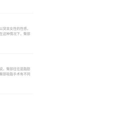
以突显女性的性感，
在这种情况下，臀部
说，臀部往往是脂肪
臀部吸脂手术有不同