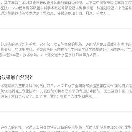
，其中丰臀手术因其能显著改善身体曲线而备受欢迎。以下是中国臀部吸脂丰臀医院T
医院TOP50榜单臀部吸脂丰臀手术概述臀部吸脂丰臀手术是一种通过吸脂术来改善
通过脂肪移植等技术达到丰臀效果，使臀部更加丰满、圆润。手术方...
臀部形态的整形外科手术，它不仅可以去除多余的脂肪，还能塑造更加紧致和有弹性的
相关项目的详细资料。全臀部吸脂医院推荐1.中国医学科学院整形外科医院位于北京
团队经验丰富，技术娴熟。2.上海交通大学医学院附属第九人民...
后效果最自然吗？
术逐渐成为整形外科中的热门项目。本文汇总了全国臀部抽脂整容医院50强的相关
50强特点1.专业技术：50强医院均拥有高水平的专业技术团队，医生经验丰富，技
保手术效果和安全。3.个性化服务：根据个人体型和需求，...
了许多人的选择。它通过去除身体特定部位的多余脂肪，帮助人们塑造更加匀称的体型