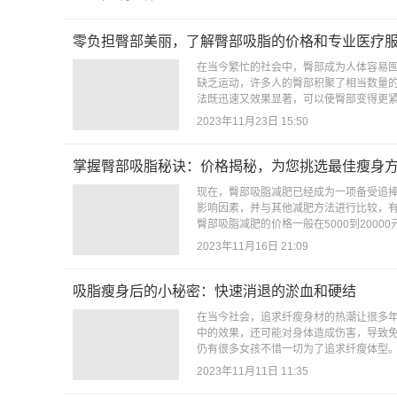
零负担臀部美丽，了解臀部吸脂的价格和专业医疗
在当今繁忙的社会中，臀部成为人体容易
缺乏运动，许多人的臀部积聚了相当数量
法既迅速又效果显著，可以使臀部变得更紧
2023年11月23日 15:50
掌握臀部吸脂秘诀：价格揭秘，为您挑选最佳瘦身
现在，臀部吸脂减肥已经成为一项备受追
影响因素，并与其他减肥方法进行比较，
臀部吸脂减肥的价格一般在5000到2000
2023年11月16日 21:09
吸脂瘦身后的小秘密：快速消退的淤血和硬结
在当今社会，追求纤瘦身材的热潮让很多
中的效果，还可能对身体造成伤害，导致
仍有很多女孩不惜一切为了追求纤瘦体型。
2023年11月11日 11:35