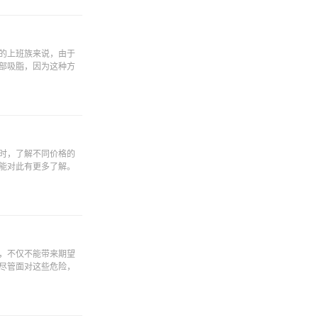
的上班族来说，由于
部吸脂，因为这种方
时，了解不同价格的
能对此有更多了解。
，不仅不能带来期望
尽管面对这些危险，