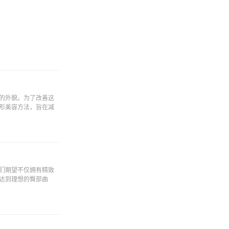
的外貌。为了改善这
形美容方法，旨在减
们期望不仅拥有精致
达到理想的臀部曲