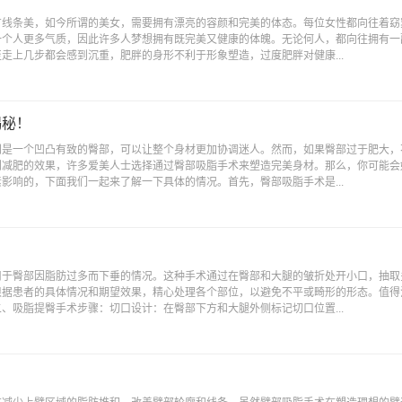
有线条美，如今所谓的美女，需要拥有漂亮的容颜和完美的体态。每位女性都向往着窈
一个人更多气质，因此许多人梦想拥有既完美又健康的体魄。无论何人，都向往拥有一
走上几步都会感到沉重，肥胖的身形不利于形象塑造，过度肥胖对健康...
揭秘！
别是一个凹凸有致的臀部，可以让整个身材更加协调迷人。然而，如果臀部过于肥大，
到减肥的效果，许多爱美人士选择通过臀部吸脂手术来塑造完美身材。那么，你可能会
影响的，下面我们一起来了解一下具体的情况。首先，臀部吸脂手术是...
用于臀部因脂肪过多而下垂的情况。这种手术通过在臀部和大腿的皱折处开小口，抽取
根据患者的具体情况和期望效果，精心处理各个部位，以避免不平或畸形的形态。值得
、吸脂提臀手术步骤：切口设计：在臀部下方和大腿外侧标记切口位置...