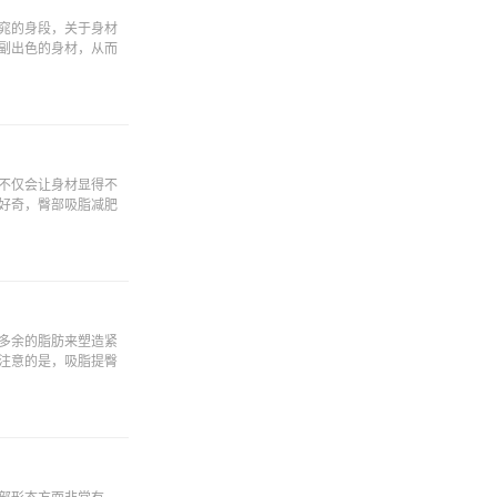
窕的身段，关于身材
副出色的身材，从而
不仅会让身材显得不
好奇，臀部吸脂减肥
多余的脂肪来塑造紧
注意的是，吸脂提臀