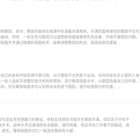
部和臀部，其中，臀部的曲线在美感中扮演着关键角色。丰满而富有弹性的臀部不仅可
感曲线。然而，一些女性可能因为过度肥胖而面临臀部形态失衡、外观不理想的问题。
吸脂手术通过精细的吸脂技术，能够调整臀部的形状，提高皮肤的紧致...
现自己的身材开始变得不够匀称。对于那些不太热衷于运动、长时间坐在办公室的人来
此一些人选择寻求整形医疗机构的帮助，进行臀部吸脂手术，以期望改善自己的外貌。
术。负压臀部吸脂术可以去除多余的皮下脂肪，提升松弛部分的位置，...
部可是女性性感魅力的象征。有些女性朋友可能天生臀部丰满，但却苦于外形不
脂手术。这种手术迅速消除多余脂肪，操作简便，而且术后几乎看不到痕迹，效
首先，臀部吸脂的切口一般选在臀部和大腿...