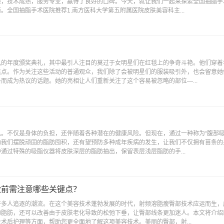
验，技术成熟，服务专业，赢得了良好的口碑。今天，就让我们一起来探索全国抽脂手
全国抽脂手术医院推荐1.南方医科大学第五附属医院皮肤美容科主...
乱的年度颁奖典礼，其中最引人注目的莫过于女明星们在红毯上的争奇斗艳。他们穿着
焦点。作为关注这些活动的普通观众，我们除了会被明星们的服装吸引外，也会留意她
而成为热议的话题。她的亮相让人们重新关注了这个容易被忽略的部位—...
。不仅是身体的负担，还伴随着各种潜在的健康风险。但现在，通过一种称为“腹部吸
助我们摆脱顽固的脂肪囤积，还有望预防多种成年疾病的发生，让我们不仅拥有苗条的
通过特殊的吸脂仪器将皮肤深层的脂肪抽出，保留表层浅层脂肪的手...
做前需注意哪些关键点？
许多人追逐的潮流。在这个美容技术蓬勃发展的时代，射频溶脂瘦臀部技术应运而生，
的脂肪，还可以改善由于皮肤老化导致的松弛下垂，让臀部线条更加迷人。本文将介绍
术后护理等方面，帮助您更全面地了解这项美容技术。美丽的臀部，射...