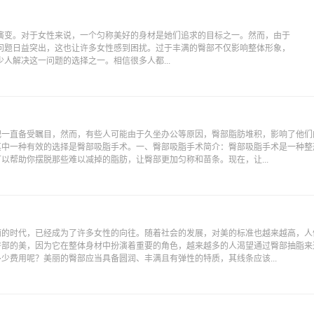
演变。对于女性来说，一个匀称美好的身材是她们追求的目标之一。然而，由于
问题日益突出，这也让许多女性感到困扰。过于丰满的臀部不仅影响整体形象，
人解决这一问题的选择之一。相信很多人都...
肥一直备受瞩目，然而，有些人可能由于久坐办公等原因，臀部脂肪堆积，影响了他们
其中一种有效的选择是臀部吸脂手术。一、臀部吸脂手术简介：臀部吸脂手术是一种整
以帮助你摆脱那些难以减掉的脂肪，让臀部更加匀称和苗条。现在，让...
！
丽的时代，已经成为了许多女性的向往。随着社会的发展，对美的标准也越来越高，人
臀部的美，因为它在整体身材中扮演着重要的角色，越来越多的人渴望通过臀部抽脂来
少费用呢？美丽的臀部应当具备圆润、丰满且有弹性的特质，其线条应该...
！