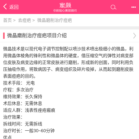
返回
•••
首页
>
去痘疤
>
微晶磨削治疗痘疤
微晶磨削治疗痘疤项目介绍
微晶技术是以现代电子调节控制配以喷沙技术喷出极细小的微晶，利
用微晶体棱角的锋利性和微晶体的硬度，借压缩空气的弹性对病变部
位皮肤及病变边缘的正常皮肤进行磨削，形成新的创面，同时利用负
压抽吸作用，将致病因子、病变组织及碎片吸掉，从而起到磨削皮肤
表面痘疤的目的。
技术手段： 光电
疗程：多次治疗
维持效果：长久保持
术后休息：无需休息
适应人群：浅表性痤疮瘢痕
治疗效果：
拆线时间：无需拆线
治疗时长：一般30~60分钟
优点