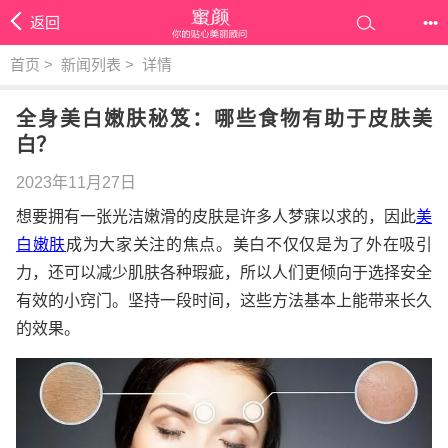
返回
•••
首页
>
新闻列表
>
详情
全身美白嫩肤秘笈：哪些食物有助于皮肤美
白？
2023年11月27日
想要拥有一张光洁嫩滑的皮肤是许多人梦寐以求的，因此
美
白
嫩肤
成为大家关注的焦点。美白不仅仅是为了外在吸引
力，还可以减少肌肤各种瑕疵，所以人们更倾向于选择安全
有效的小窍门。坚持一段时间，这些方法基本上能带来长久
的效果。