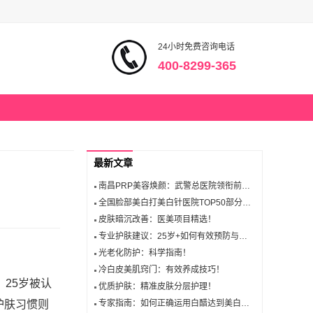
24小时免费咨询电话
400-8299-365
最新文章
南昌PRP美容焕颜：武警总医院领衔前三名医院推荐！
全国脸部美白打美白针医院TOP50部分医院推荐
皮肤暗沉改善：医美项目精选！
专业护肤建议：25岁+如何有效预防与修复皱纹？
光老化防护：科学指南！
冷白皮美肌窍门：有效养成技巧！
25岁被认
优质护肤：精准皮肤分层护理！
护肤习惯则
专家指南：如何正确运用白醋达到美白效果！