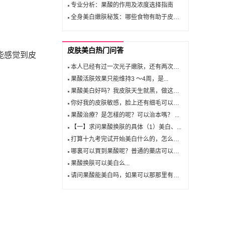
专业分析：果酸的作用及浓度选择指南
全身美白嫩肤秘笈：哪些食物有助于皮肤美白？
皮肤美白热门问答
能感觉到皮
本人已经有过一次光子嫩肤，还有两次果...
果酸活肤效果只能维持3 ～4周，是...
果酸美白好吗？我皮肤天生就黑，做这个...
你好我的皮肤敏感，脸上还有细毛可以去...
果酸治療？是怎樣的呢？可以治本嗎？ ...
【一】求问果酸换肤的具体（1）美白、...
打算十九考完试开始美白什么的，怎么美...
哪裏可以買到果酸呢？普通的藥店可以嗎...
果酸换肤可以美白么...
请问果酸能美白吗，如果可以那那里有卖...