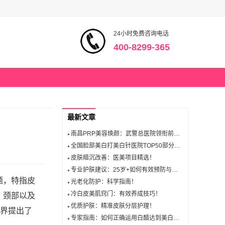
24小时免费咨询电话
400-8299-365
最新文章
南昌PRP美容焕颜：武警总医院领衔前三名医院推荐！
全国脸部美白打美白针医院TOP50部分医院推荐
皮肤暗沉改善：医美项目精选！
专业护肤建议：25岁+如何有效预防与修复皱纹？
题，特指皮
光老化防护：科学指南！
冷白皮美肌窍门：有效养成技巧！
、颈部以及
优质护肤：精准皮肤分层护理！
学界提出了
专家指南：如何正确运用白醋达到美白效果！