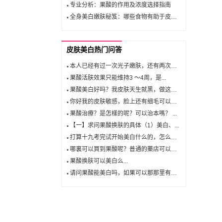
专业分析：果酸的作用及浓度选择指南
全身美白嫩肤秘笈：哪些食物有助于皮肤美白？
皮肤美白热门问答
本人已经有过一次光子嫩肤，还有两次果...
果酸活肤效果只能维持3 ～4周，是...
果酸美白好吗？我皮肤天生就黑，做这个...
你好我的皮肤敏感，脸上还有细毛可以去...
果酸治療？是怎樣的呢？可以治本嗎？ ...
【一】求问果酸换肤的具体（1）美白、...
打算十九考完试开始美白什么的，怎么美...
哪裏可以買到果酸呢？普通的藥店可以嗎...
果酸换肤可以美白么...
请问果酸能美白吗，如果可以那那里有卖...