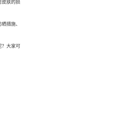
对皮肤的损
防晒措施、
呢？大家可