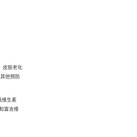
、皮肤老化
取其他预防
括维生素
和富含维