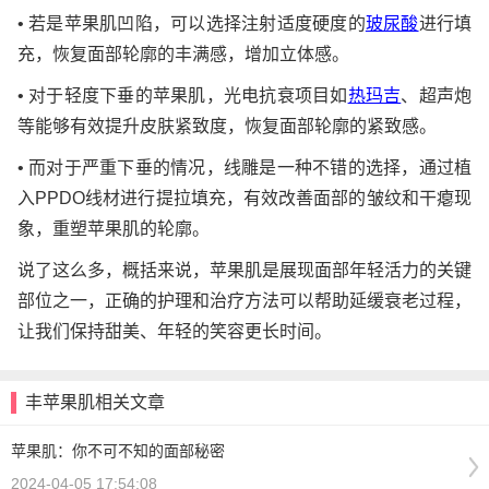
• 若是苹果肌凹陷，可以选择注射适度硬度的
玻尿酸
进行填
充，恢复面部轮廓的丰满感，增加立体感。
• 对于轻度下垂的苹果肌，光电抗衰项目如
热玛吉
、超声炮
等能够有效提升皮肤紧致度，恢复面部轮廓的紧致感。
• 而对于严重下垂的情况，线雕是一种不错的选择，通过植
入PPDO线材进行提拉填充，有效改善面部的皱纹和干瘪现
象，重塑苹果肌的轮廓。
说了这么多，概括来说，苹果肌是展现面部年轻活力的关键
部位之一，正确的护理和治疗方法可以帮助延缓衰老过程，
让我们保持甜美、年轻的笑容更长时间。
丰苹果肌相关文章
苹果肌：你不可不知的面部秘密
2024-04-05 17:54:08