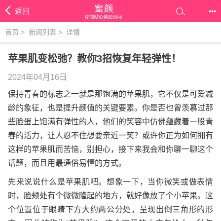
返回
•••
首页
>
新闻列表
>
详情
苹果肌变松弛？教你3招恢复年轻弹性！
2024年04月16日
保持青春的标志之一就是那饱满的苹果肌，它不仅是可爱减
龄的象征，也是提升颜值的关键要素。你是否也曾羡慕过那
些脸蛋上饱满有弹性的人，他们的笑容中仿佛蕴藏着一股青
春的活力，让人忍不住想要亲近一笑？或许你正为如何拥有
这样的苹果肌而苦恼，别担心，接下来我会和你聊一聊这个
话题，而且用最通俗易懂的方式。
先来说说什么是苹果肌吧。想象一下，当你微笑或做表情
时，脸颊处有个微微隆起的地方，就好像放了个小苹果。这
个位置位于眼睛下方大约两公分处，呈现出倒三角形的形