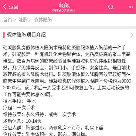
返回
•••
首页
>
隆胸
>
假体隆胸
假体隆胸项目介绍
硅凝胶乳房假体植入隆胸术是将硅凝胶假体植入胸部的一种手
术，硅凝胶是一种有机硅化合物聚合体，为粘度极高的聚二甲基
硅氧。数百万病例的临床经验证明硅凝胶乳房假体组织相容性
好，几乎无排异反应，副作用小，手感好，安全性高，是目前比
较理想的植入隆胸术材料。硅凝胶假体植入隆胸因效果较好而在
临床中得到广泛应用。硅凝胶乳房假体植入隆胸术价格约为8000-
20000元，该手术后一周受术者即可恢复工作，上臂活动较多的
工作可能需要休息2-3周。
技术手段： 手术
疗程：一次手术
维持效果：永久保持，或需二次手术
术后休息：10-14天
适应人群：胸部过小，两侧乳房不对称，乳房下垂
治疗效果：乳房体积扩大，形态丰满匀称。